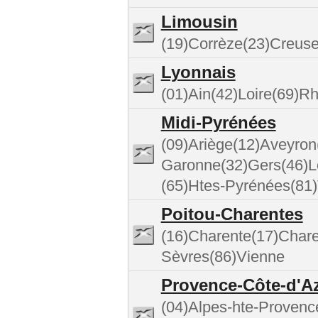
Limousin
(19)Corrèze(23)Creus
Lyonnais
(01)Ain(42)Loire(69)R
Midi-Pyrénées
(09)Ariège(12)Aveyron
Garonne(32)Gers(46)L
(65)Htes-Pyrénées(81)
Poitou-Charentes
(16)Charente(17)Chare
Sèvres(86)Vienne
Provence-Côte-d'A
(04)Alpes-hte-Provenc