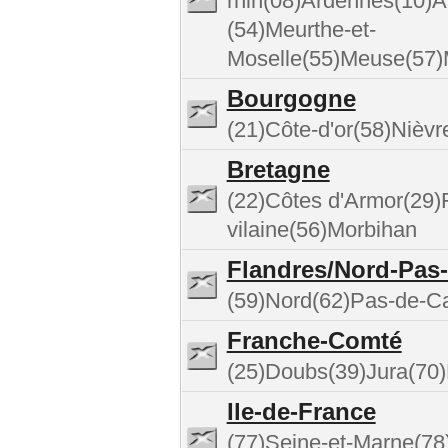
rhin(08)Ardennes(10)
(54)Meurthe-et-
Moselle(55)Meuse(57)
Bourgogne
(21)Côte-d'or(58)Nièv
Bretagne
(22)Côtes d'Armor(29)Fi
vilaine(56)Morbihan
Flandres/Nord-Pas-
(59)Nord(62)Pas-de-Ca
Franche-Comté
(25)Doubs(39)Jura(70)
Ile-de-France
(77)Seine-et-Marne(78