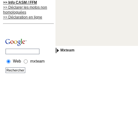
>> Info CASM / FFM
>> Déclarer les motos non
homologuées
>> Déclaration en ligne
Mxteam
Web
mxteam