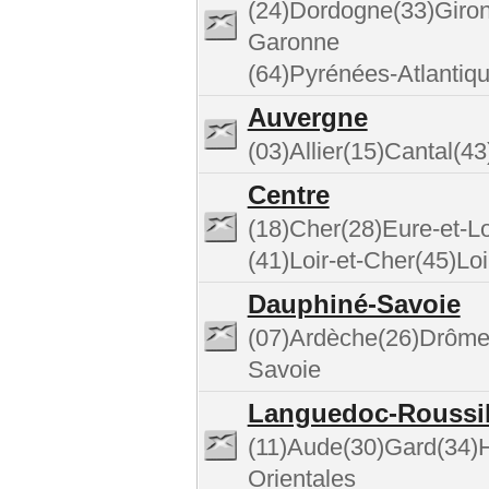
(24)Dordogne(33)Giron
Garonne
(64)Pyrénées-Atlantiq
Auvergne
(03)Allier(15)Cantal(
Centre
(18)Cher(28)Eure-et-Lo
(41)Loir-et-Cher(45)Loi
Dauphiné-Savoie
(07)Ardèche(26)Drôme(
Savoie
Languedoc-Roussi
(11)Aude(30)Gard(34)H
Orientales