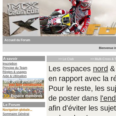
Accueil du Forum
Bienvenue in
A savoir
>> Le Club
>> Multi-Cross & 
Inscription
Les espaces
nord
Principe du Team
Règles & usages
Aide & Utilisation
en rapport avec la 
Pour le reste, les s
de poster dans
l'end
Le Forum
afin d'éviter les suje
Navigation globale...
Sommaire Général