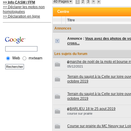
40 Pages
1
2
3
>
»
>> Info CASM / FFM
>> Déclarer les motos non
Centre
homologuées
>> Déclaration en ligne
Titre
Annonces
Annonce :
Vous avez des photos de vo
cross...
Les sujets du forum
Web
mxteam
marche de noël de la moto et bourse 
05/12/2021
Terrain du saujot à la Celle sur loire o
octobre 2019
Terrain du saujot à la Celle sur loire o
octobre 2019
BARLIEU 18 le 25 aout 2019
course sur prairie
Course sur prairie du MC Neuvy sur Loir