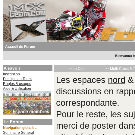
Accueil du Forum
Bienvenue in
A savoir
>> Le Club
>> Multi-Cross & 
Inscription
Les espaces
nord
Principe du Team
Règles & usages
Aide & Utilisation
discussions en rappo
correspondante.
Pour le reste, les s
Le Forum
merci de poster da
Navigation globale...
Sommaire Général