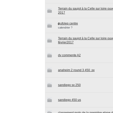
Terrain du saujot à la Celle sur loire ou
2017
ufolep centre
calendrier ?
Terrain du saujot à la Celle sur loire o
février2017
dv commente A2
anaheim 2 round 3 450 .sx
sandiego sx 250
sandiego 450 us
classement moto de la première etape 