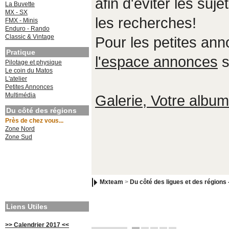
afin d'éviter les suje
La Buvette
MX - SX
les recherches!
FMX - Minis
Enduro - Rando
Classic & Vintage
Pour les petites an
Pratique
l'espace annonces
s
Pilotage et physique
Le coin du Matos
L'atelier
Petites Annonces
Multimédia
Galerie, Votre album,
Du côté des régions
Près de chez vous...
Zone Nord
Zone Sud
Mxteam
>
Du côté des ligues et des régions 
Liens Utiles
>> Calendrier 2017 <<