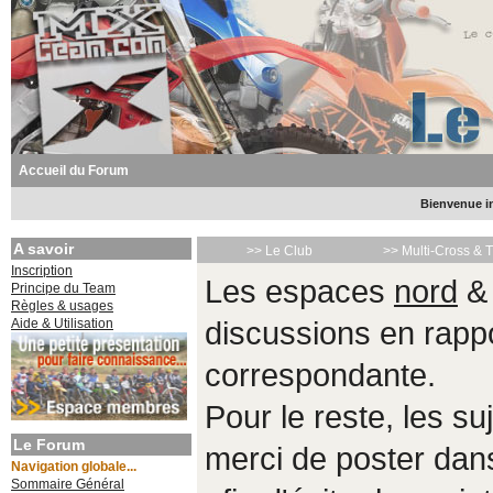
Accueil du Forum
Bienvenue in
A savoir
>> Le Club
>> Multi-Cross & 
Inscription
Les espaces
nord
Principe du Team
Règles & usages
Aide & Utilisation
discussions en rappo
correspondante.
Pour le reste, les s
Le Forum
merci de poster da
Navigation globale...
Sommaire Général