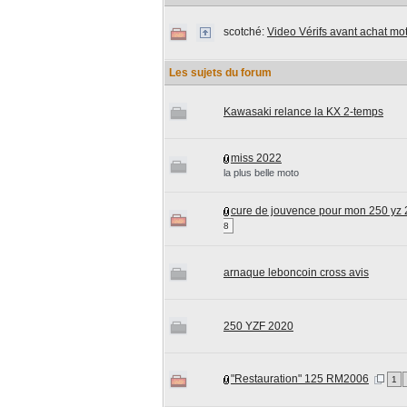
scotché:
Video Vérifs avant achat mo
Les sujets du forum
Kawasaki relance la KX 2-temps
miss 2022
la plus belle moto
cure de jouvence pour mon 250 yz
8
arnaque leboncoin cross avis
250 YZF 2020
"Restauration" 125 RM2006
1