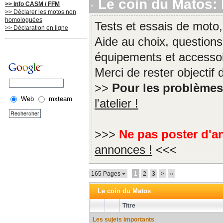
Le coin du Matos: l
>> Info CASM / FFM
>> Déclarer les motos non
homologuées
Tests et essais de moto,
>> Déclaration en ligne
Aide au choix, questions
équipements et accessoi
Merci de rester objectif
>>
Pour les problème
Web
mxteam
l'atelier !
>>>
Ne pas poster d'a
annonces !
<<<
165 Pages
1
2
3
>
»
Le coin du Matos
Titre
Les sujets importants