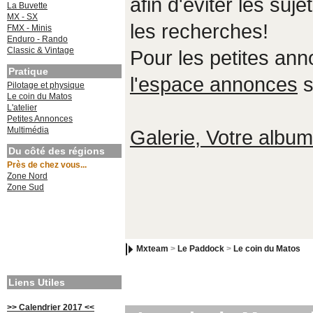
afin d'éviter les suje
La Buvette
MX - SX
les recherches!
FMX - Minis
Enduro - Rando
Classic & Vintage
Pour les petites an
Pratique
l'espace annonces
s
Pilotage et physique
Le coin du Matos
L'atelier
Petites Annonces
Multimédia
Galerie, Votre album,
Du côté des régions
Près de chez vous...
Zone Nord
Zone Sud
Mxteam
>
Le Paddock
>
Le coin du Matos
Liens Utiles
>> Calendrier 2017 <<