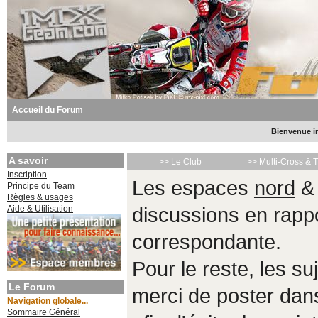
Accueil du Forum
Bienvenue in
A savoir
>> Le Club
>> Multi-Cross & 
Inscription
Les espaces
nord
Principe du Team
Règles & usages
Aide & Utilisation
discussions en rappo
correspondante.
Pour le reste, les s
Le Forum
merci de poster da
Navigation globale...
Sommaire Général