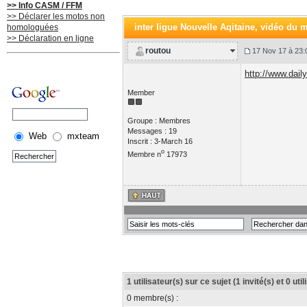
>> Info CASM / FFM
>> Déclarer les motos non
inter ligue Nouvelle Aqitaine
, vidéo du 
homologuées
>> Déclaration en ligne
routou
17 Nov 17 à 23:
http://www.dai
Member
Groupe : Membres
Messages : 19
Web
mxteam
Inscrit : 3-March 16
o
Membre n
17973
1 utilisateur(s) sur ce sujet (1 invité(s) et 0 ut
0 membre(s) :