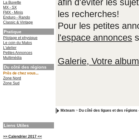
afin d'éviter les suje
La Buvette
MX - SX
les recherches!
FMX - Minis
Enduro - Rando
Classic & Vintage
Pour les petites an
Pratique
l'espace annonces
s
Pilotage et physique
Le coin du Matos
L'atelier
Petites Annonces
Multimédia
Galerie, Votre album,
Du côté des régions
Près de chez vous...
Zone Nord
Zone Sud
Mxteam
>
Du côté des ligues et des régions 
Liens Utiles
>> Calendrier 2017 <<