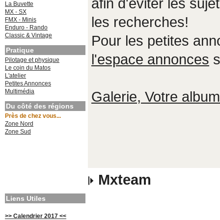
afin d'éviter les suje
La Buvette
MX - SX
les recherches!
FMX - Minis
Enduro - Rando
Classic & Vintage
Pour les petites an
Pratique
l'espace annonces
s
Pilotage et physique
Le coin du Matos
L'atelier
Petites Annonces
Multimédia
Galerie, Votre album,
Du côté des régions
Près de chez vous...
Zone Nord
Zone Sud
Mxteam
Liens Utiles
>> Calendrier 2017 <<