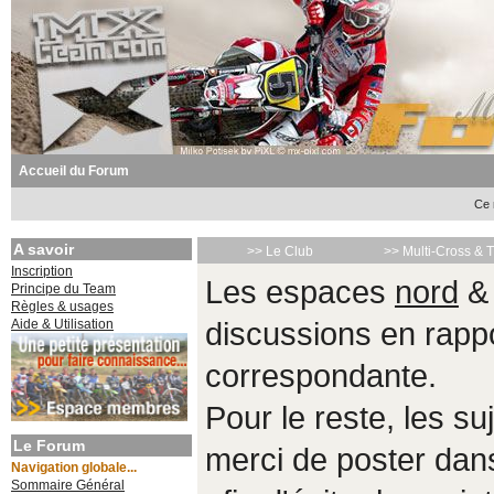
Accueil du Forum
Ce 
A savoir
>> Le Club
>> Multi-Cross & 
Inscription
Les espaces
nord
Principe du Team
Règles & usages
Aide & Utilisation
discussions en rappo
correspondante.
Pour le reste, les s
Le Forum
merci de poster da
Navigation globale...
Sommaire Général