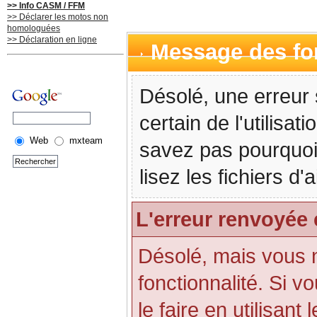
>> Info CASM / FFM
>> Déclarer les motos non
homologuées
>> Déclaration en ligne
Message des f
Désolé, une erreur 
certain de l'utilisa
Web
mxteam
savez pas pourquoi
lisez les fichiers d
L'erreur renvoyée 
Désolé, mais vous n'
fonctionnalité. Si 
le faire en utilisant 