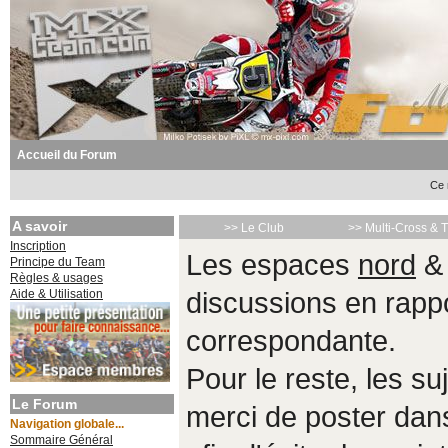
Accueil du Forum
Ce 
A savoir
>> Le Club
>> Multi-Cross & 
Inscription
Les espaces
nord
Principe du Team
Règles & usages
Aide & Utilisation
discussions en rappo
correspondante.
Pour le reste, les s
Le Forum
merci de poster da
Navigation globale...
Sommaire Général