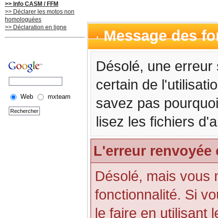
>> Info CASM / FFM
>> Déclarer les motos non
homologuées
>> Déclaration en ligne
Message des f
Désolé, une erreur 
certain de l'utilisa
Web
mxteam
savez pas pourquoi
lisez les fichiers d
L'erreur renvoyée 
Désolé, mais vous n'
fonctionnalité. Si 
le faire en utilisant 