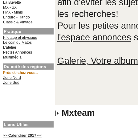
afin d'éviter les suje
La Buvette
MX - SX
les recherches!
FMX - Minis
Enduro - Rando
Classic & Vintage
Pour les petites an
Pratique
l'espace annonces
s
Pilotage et physique
Le coin du Matos
L'atelier
Petites Annonces
Multimédia
Galerie, Votre album,
Du côté des régions
Près de chez vous...
Zone Nord
Zone Sud
Mxteam
Liens Utiles
>> Calendrier 2017 <<