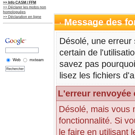
>> Info CASM / FFM
>> Déclarer les motos non
homologuées
>> Déclaration en ligne
Message des f
Désolé, une erreur 
certain de l'utilisa
Web
mxteam
savez pas pourquoi
lisez les fichiers d
L'erreur renvoyée 
Désolé, mais vous n'
fonctionnalité. Si 
le faire en utilisant 