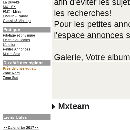
afin d'éviter les suje
La Buvette
MX - SX
les recherches!
FMX - Minis
Enduro - Rando
Classic & Vintage
Pour les petites an
Pratique
l'espace annonces
s
Pilotage et physique
Le coin du Matos
L'atelier
Petites Annonces
Multimédia
Galerie, Votre album,
Du côté des régions
Près de chez vous...
Zone Nord
Zone Sud
Mxteam
Liens Utiles
>> Calendrier 2017 <<