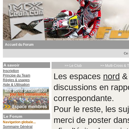
Accueil du Forum
Ce 
A savoir
>> Le Club
>> Multi-Cross & 
Inscription
Les espaces
nord
Principe du Team
Règles & usages
Aide & Utilisation
discussions en rappo
correspondante.
Pour le reste, les s
Le Forum
merci de poster da
Navigation globale...
Sommaire Général