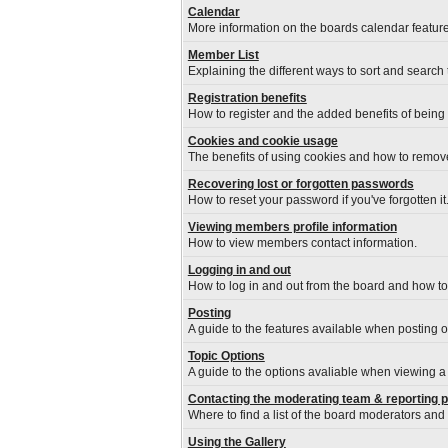
Calendar
More information on the boards calendar feature
Member List
Explaining the different ways to sort and search
Registration benefits
How to register and the added benefits of being
Cookies and cookie usage
The benefits of using cookies and how to remove
Recovering lost or forgotten passwords
How to reset your password if you've forgotten it
Viewing members profile information
How to view members contact information.
Logging in and out
How to log in and out from the board and how t
Posting
A guide to the features available when posting 
Topic Options
A guide to the options avaliable when viewing a 
Contacting the moderating team & reporting 
Where to find a list of the board moderators and
Using the Gallery