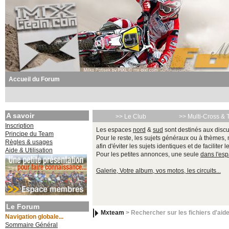
Accueil du Forum
A savoir
>> Le Club
>> Multi-Cross & 
Inscription
Les espaces
nord
&
sud
sont destinés aux discu
Principe du Team
Pour le reste, les sujets généraux ou à thèmes,
Règles & usages
afin d'éviter les sujets identiques et de faciliter 
Aide & Utilisation
Pour les petites annonces, une seule
dans l'es
Galerie, Votre album, vos motos, les circuits...
Le Forum
Mxteam
> Rechercher sur les fichiers d'aid
Navigation globale...
Sommaire Général