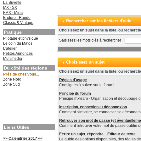
La Buvette
MX - SX
FMX - Minis
Enduro - Rando
Rechercher sur les fichiers d'aide
Classic & Vintage
Choisissez un sujet dans la liste, ou recherch
Pratique
Pilotage et physique
Saisissez les mots clés à rechercher
Le coin du Matos
L'atelier
Petites Annonces
Multimédia
Choisissez un sujet
Du côté des régions
Choisissez un sujet dans la liste, ou recherch
Près de chez vous...
Zone Nord
Règles d'usage
Zone Sud
Consignes à suivre sur le forum!
Principe du forum
Principe mxteam - Organisation et découpage d
Inscription, connexion et déconnexion
Comment s'inscrire, se connecter, se déconnecte
Retrouver son mot de passe (et éventuelleme
Comment retrouver votre mot de passe oublié 
Liens Utiles
Ecrire un sujet, répondre... Editeur de texte
>> Calendrier 2017 <<
Le guide des options disponibles, des règles de 