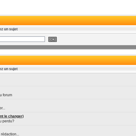
ez un sujet
ez un sujet
u forum
r...
nt le changer)
ou perdu?
rédaction...