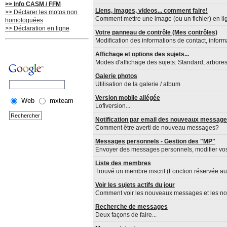
>> Info CASM / FFM
Liens, images, videos... comment faire!
>> Déclarer les motos non
Comment mettre une image (ou un fichier) en lig
homologuées
>> Déclaration en ligne
Votre panneau de contrôle (Mes contrôles)
Modification des informations de contact, inform
Affichage et options des sujets...
Modes d'affichage des sujets: Standard, arboresce
Galerie photos
Utilisation de la galerie / album
Version mobile allégée
Web
mxteam
Lofiversion...
Notification par email des nouveaux messag
Comment être averti de nouveau messages?
Messages personnels - Gestion des "MP"
Envoyer des messages personnels, modifier vo
Liste des membres
Trouvé un membre inscrit (Fonction réservée 
Voir les sujets actifs du jour
Comment voir les nouveaux messages et les nou
Recherche de messages
Deux façons de faire...