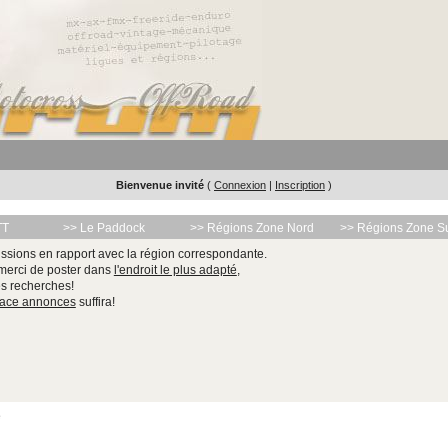
Bienvenue invité
(
Connexion
|
Inscription
)
TT
>> Le Paddock
>> Régions Zone Nord
>> Régions Zone S
ssions en rapport avec la région correspondante.
 merci de poster dans
l'endroit le plus adapté
,
les recherches!
pace annonces
suffira!
e