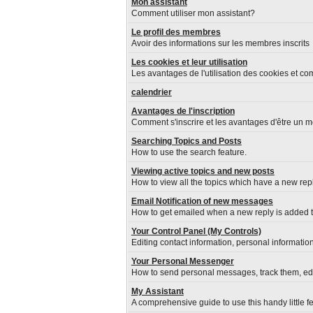
Mon assistant
Comment utiliser mon assistant?
Le profil des membres
Avoir des informations sur les membres inscrits
Les cookies et leur utilisation
Les avantages de l'utilisation des cookies et c
calendrier
Avantages de l'inscription
Comment s'inscrire et les avantages d'être un m
Searching Topics and Posts
How to use the search feature.
Viewing active topics and new posts
How to view all the topics which have a new repl
Email Notification of new messages
How to get emailed when a new reply is added to
Your Control Panel (My Controls)
Editing contact information, personal informatio
Your Personal Messenger
How to send personal messages, track them, ed
My Assistant
A comprehensive guide to use this handy little fe