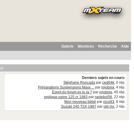
Galerie
Membres
Recherche
Aide
ud
Derniers sujets en cours:
Stéphane Roncada
par
ced64k
, 0 rép.
Préparations Suspensions Maxx ...
par
jojobmx
, 4 rép.
Esprit du forum es tu là ?
par
jojobmx
, 45 rép.
replique usine 125 cr 1983
par
raslebol56
, 22 rép.
Mon nouveau bébé
par
nico83
, 6 rép.
Suzuki 240 TSX 1987
par
old mx
, 2 rép.