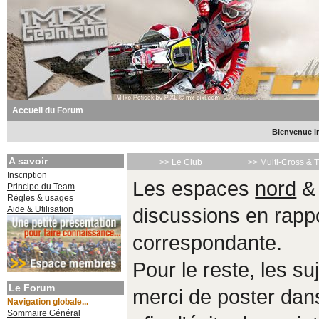
Accueil du Forum
Bienvenue in
A savoir
>> Le Club
>> Multi-Cross & 
Inscription
Les espaces
nord
Principe du Team
Règles & usages
Aide & Utilisation
discussions en rappo
correspondante.
Pour le reste, les s
Le Forum
merci de poster da
Navigation globale...
Sommaire Général