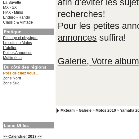
afin d'éviter les suje
La Buvette
MX - SX
recherches!
FMX - Minis
Enduro - Rando
Classic & Vintage
Pour les petites an
Pratique
annonces
suffira!
Pilotage et physique
Le coin du Matos
L'atelier
Petites Annonces
Multimédia
Galerie, Votre album,
Du côté des régions
Près de chez vous...
Zone Nord
Zone Sud
Mxteam
>
Galerie
>
Motos 2010
>
Yamaha 2
Liens Utiles
>> Calendrier 2017 <<