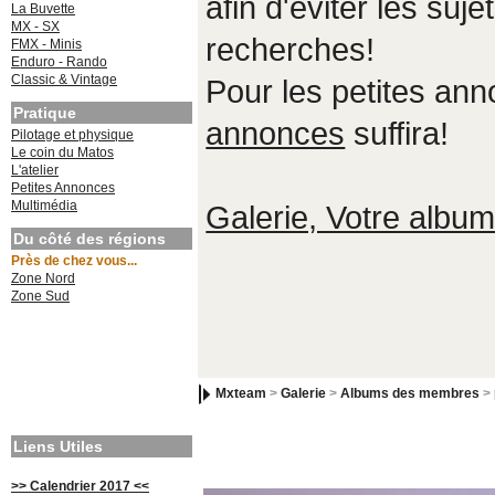
afin d'éviter les suje
La Buvette
MX - SX
recherches!
FMX - Minis
Enduro - Rando
Classic & Vintage
Pour les petites an
Pratique
annonces
suffira!
Pilotage et physique
Le coin du Matos
L'atelier
Petites Annonces
Multimédia
Galerie, Votre album,
Du côté des régions
Près de chez vous...
Zone Nord
Zone Sud
Mxteam
>
Galerie
>
Albums des membres
>
Liens Utiles
>> Calendrier 2017 <<