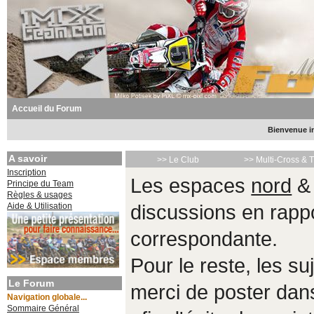
Accueil du Forum
Bienvenue in
A savoir
>> Le Club
>> Multi-Cross & 
Inscription
Les espaces
nord
Principe du Team
Règles & usages
Aide & Utilisation
discussions en rappo
correspondante.
Pour le reste, les s
Le Forum
merci de poster da
Navigation globale...
Sommaire Général