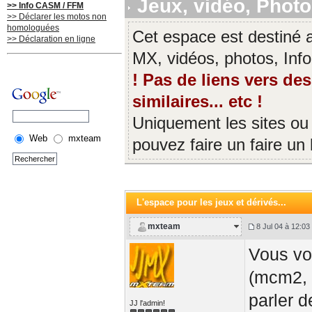
Jeux, vidéo, Photos
>> Info CASM / FFM
>> Déclarer les motos non
homologuées
Cet espace est destiné a
>> Déclaration en ligne
MX, vidéos, photos, Infor
! Pas de liens vers de
similaires... etc !
Uniquement les sites ou
Web
mxteam
pouvez faire un faire un l
L'espace pour les jeux et dérivés...
mxteam
8 Jul 04 à 12:03
Vous vou
(mcm2, m
parler d
JJ l'admin!