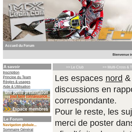
Accueil du Forum
Bienvenue in
A savoir
>> Le Club
>> Multi-Cross & 
Inscription
Les espaces
nord
Principe du Team
Règles & usages
Aide & Utilisation
discussions en rappo
correspondante.
Pour le reste, les s
Le Forum
merci de poster da
Navigation globale...
Sommaire Général