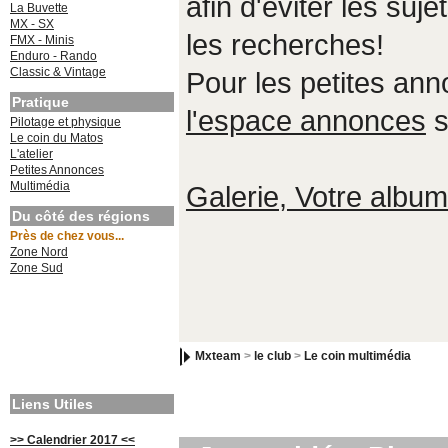
afin d'éviter les suje
La Buvette
MX - SX
les recherches!
FMX - Minis
Enduro - Rando
Classic & Vintage
Pour les petites an
Pratique
l'espace annonces
s
Pilotage et physique
Le coin du Matos
L'atelier
Petites Annonces
Multimédia
Galerie, Votre album,
Du côté des régions
Près de chez vous...
Zone Nord
Zone Sud
Mxteam
>
le club
>
Le coin multimédia
Liens Utiles
>> Calendrier 2017 <<