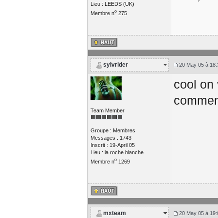
Lieu : LEEDS (UK)
o
Membre n
275
sylvrider
20 May 05 à 18:
cool on 
commen
Team Member
Groupe : Membres
Messages : 1743
Inscrit : 19-April 05
Lieu : la roche blanche
o
Membre n
1269
mxteam
20 May 05 à 19: