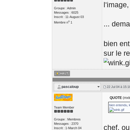
l'image,
Groupe : Admin
Messages : 6025
Inscrit : 11-August 03
o
... dem
Membre n
1
bien en
sur le r
pascaloup
22 Jul 04 à 15:1
QUOTE
(mxt
bien entendu, 
Team Member
Groupe : Membres
Messages : 2370
chef, ou
Inscrit : 1-March 04