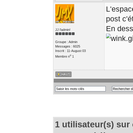
L'espac
post c'é
En desso
JJ l'admin!
Groupe : Admin
Messages : 6025
Inscrit : 11-August 03
o
Membre n
1
1 utilisateur(s) sur 