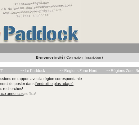
Bienvenue invité
(
Connexion
|
Inscription
)
TT
>> Le Paddock
>> Régions Zone Nord
>> Régions Zone S
ssions en rapport avec la région correspondante.
 merci de poster dans
l'endroit le plus adapté
,
les recherches!
pace annonces
suffira!