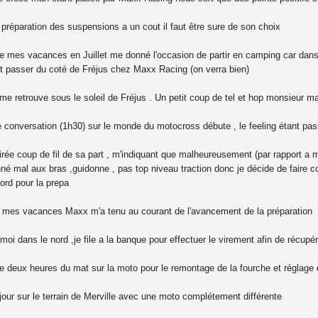
préparation des suspensions a un cout il faut être sure de son choix
 mes vacances en Juillet me donné l'occasion de partir en camping car dans l
t passer du coté de Fréjus chez Maxx Racing (on verra bien)
 me retrouve sous le soleil de Fréjus . Un petit coup de tel et hop monsieur max
e conversation (1h30) sur le monde du motocross débute , le feeling étant pas
rée coup de fil de sa part , m'indiquant que malheureusement (par rapport a 
é mal aux bras ,guidonne , pas top niveau traction donc je décide de faire c
rd pour la prepa
 mes vacances Maxx m'a tenu au courant de l'avancement de la préparation
moi dans le nord ,je file a la banque pour effectuer le virement afin de récupé
 deux heures du mat sur la moto pour le remontage de la fourche et réglage de 
jour sur le terrain de Merville avec une moto complétement différente