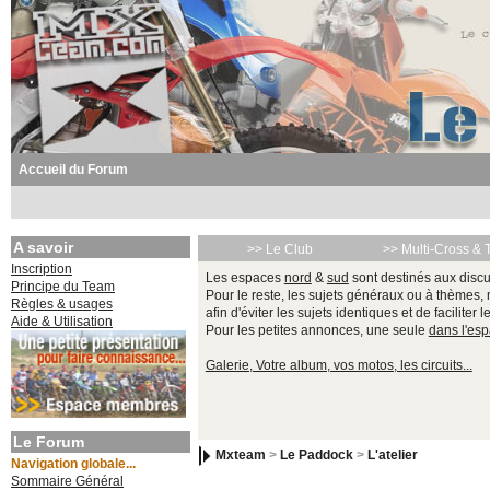
Accueil du Forum
A savoir
>> Le Club
>> Multi-Cross & 
Inscription
Les espaces
nord
&
sud
sont destinés aux discu
Principe du Team
Pour le reste, les sujets généraux ou à thèmes,
Règles & usages
afin d'éviter les sujets identiques et de faciliter 
Aide & Utilisation
Pour les petites annonces, une seule
dans l'es
Galerie, Votre album, vos motos, les circuits...
Le Forum
Mxteam
>
Le Paddock
>
L'atelier
Navigation globale...
Sommaire Général