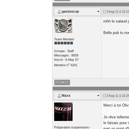
gaetancop
3 Aug 11 à 22:1
rohh le salaud 
Belle pub tu no
Team Member
Groupe : Staff
Messages : 8059
Inscrit : 6-May 07
o
Membre n
4201
Maxx
3 Aug 11 à 22:2
Merci à toi Oli
Je rêve tellem
le faisais pour
Préparation suspensions -
met un point d'