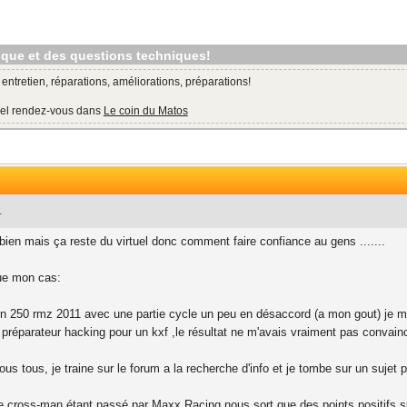
nique et des questions techniques!
tretien, réparations, améliorations, préparations!
riel rendez-vous dans
Le coin du Matos
1
bien mais ça reste du virtuel donc comment faire confiance au gens .......
ue mon cas:
n 250 rmz 2011 avec une partie cycle un peu en désaccord (a mon gout) je me 
 préparateur hacking pour un kxf ,le résultat ne m'avais vraiment pas convain
 tous, je traine sur le forum a la recherche d'info et je tombe sur un sujet p
e cross-man étant passé par Maxx Racing nous sort que des points positifs s