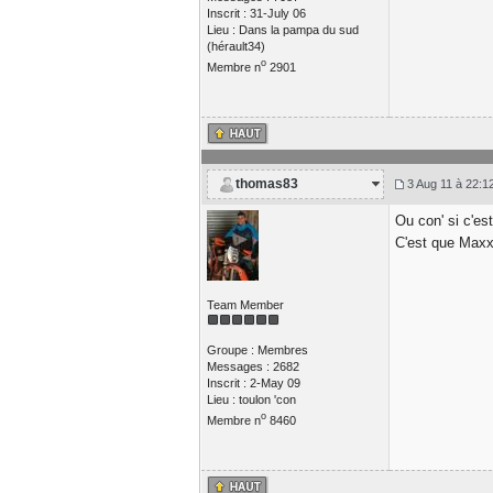
Inscrit : 31-July 06
Lieu : Dans la pampa du sud
(hérault34)
o
Membre n
2901
thomas83
3 Aug 11 à 22:1
Ou con' si c'es
C'est que Maxx 
Team Member
Groupe : Membres
Messages : 2682
Inscrit : 2-May 09
Lieu : toulon 'con
o
Membre n
8460