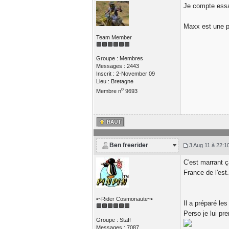
Je compte essa
Maxx est une p
Team Member
Groupe : Membres
Messages : 2443
Inscrit : 2-November 09
Lieu : Bretagne
o
Membre n
9693
Ben freerider
3 Aug 11 à 22:1
C'est marrant ç
France de l'est.
•~Rider Cosmonaute~•
Il a préparé le
Perso je lui pr
Groupe : Staff
Messages : 7087