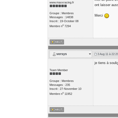
www.maxxracing.fr
ont laisser aus
Groupe : Membres
Merci
Messages : 14838
Inscrit : 19-October 08
o
Membre n
7294
versys
3 Aug 11 à 22:2
je tiens à soul
Team Member
Groupe : Membres
Messages : 235
Inscrit : 27-November 10
o
Membre n
11952