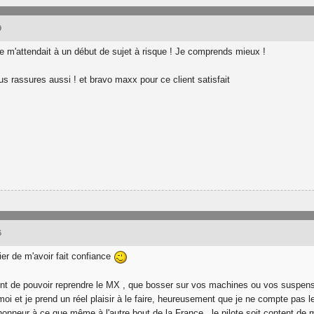
9
je m'attendait à un début de sujet à risque ! Je comprends mieux !
us rassures aussi ! et bravo maxx pour ce client satisfait
6
vier de m'avoir fait confiance
ent de pouvoir reprendre le MX , que bosser sur vos machines ou vos suspensi
 moi et je prend un réel plaisir à le faire, heureusement que je ne compte pas le
honneur à ce que même à l'autre bout de la France , le pilote soit content d