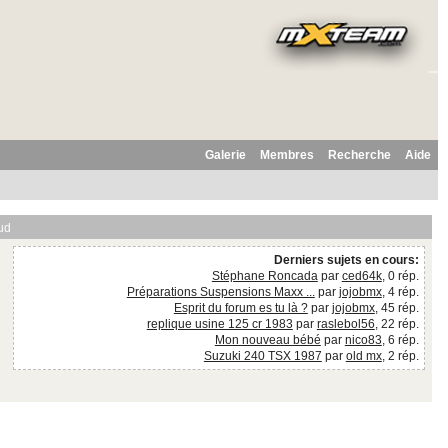
Galerie
Membres
Recherche
Aide
ud
Derniers sujets en cours:
Stéphane Roncada
par
ced64k
, 0 rép.
Préparations Suspensions Maxx ...
par
jojobmx
, 4 rép.
Esprit du forum es tu là ?
par
jojobmx
, 45 rép.
replique usine 125 cr 1983
par
raslebol56
, 22 rép.
Mon nouveau bébé
par
nico83
, 6 rép.
Suzuki 240 TSX 1987
par
old mx
, 2 rép.