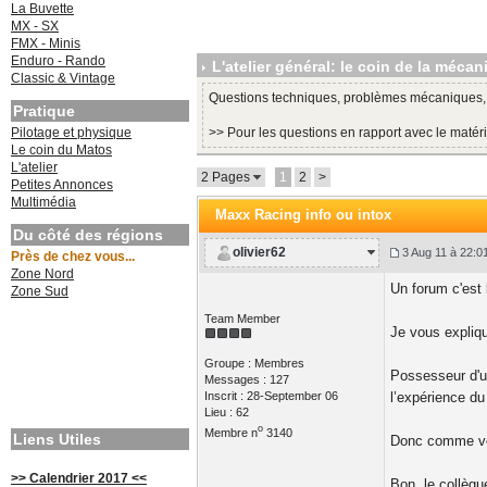
La Buvette
MX - SX
FMX - Minis
Enduro - Rando
L'atelier général: le coin de la méca
Classic & Vintage
Questions techniques, problèmes mécaniques, en
Pratique
Pilotage et physique
>> Pour les questions en rapport avec le maté
Le coin du Matos
L'atelier
2 Pages
1
2
>
Petites Annonces
Multimédia
Maxx Racing info ou intox
Du côté des régions
olivier62
3 Aug 11 à 22:0
Près de chez vous...
Zone Nord
Un forum c'est 
Zone Sud
Team Member
Je vous expliq
Groupe : Membres
Possesseur d'u
Messages : 127
Inscrit : 28-September 06
l’expérience du
Lieu : 62
o
Membre n
3140
Liens Utiles
Donc comme vous
>> Calendrier 2017 <<
Bon, le collègu