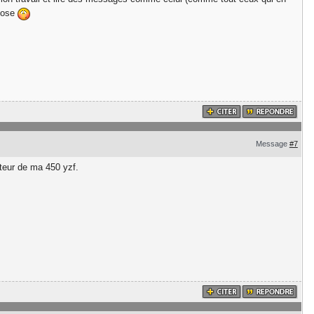
chose
Message
#7
oteur de ma 450 yzf.