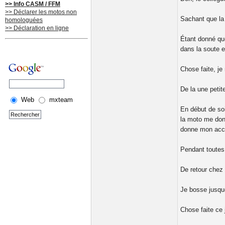
>> Info CASM / FFM
>> Déclarer les motos non
Sachant que la 
homologuées
>> Déclaration en ligne
Étant donné que
dans la soute e
Chose faite, je
De la une petit
Web
mxteam
En début de soi
la moto me donn
donne mon acco
Pendant toutes
De retour chez 
Je bosse jusque
Chose faite ce 