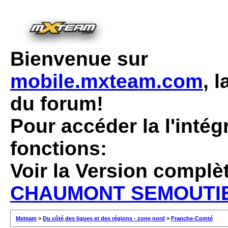
Bienvenue sur
mobile.mxteam.com
, 
du forum!
Pour accéder la l'intég
fonctions:
Voir la Version complè
CHAUMONT SEMOUTI
Mxteam
>
Du côté des ligues et des régions - zone nord
>
Franche-Comté