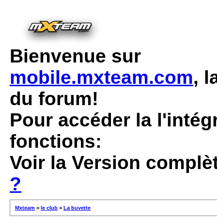
Bienvenue sur
mobile.mxteam.com
, 
du forum!
Pour accéder la l'intég
fonctions:
Voir la Version complè
?
Mxteam
>
le club
>
La buvette