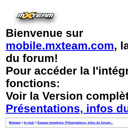
Bienvenue sur
mobile.mxteam.com
, 
du forum!
Pour accéder la l'intég
fonctions:
Voir la Version complè
Présentations, infos du
Mxteam
>
le club
>
Espace membres: Présentations, infos du forum...