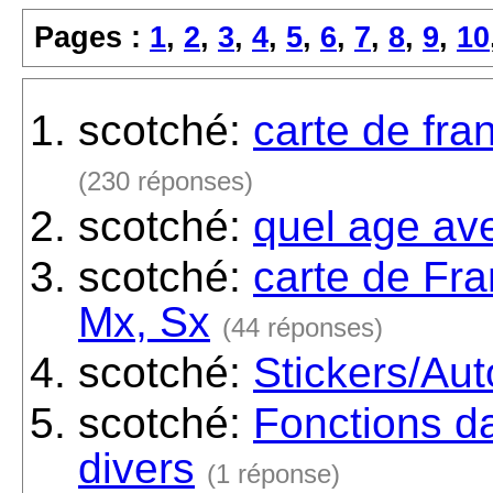
Pages :
1
,
2
,
3
,
4
,
5
,
6
,
7
,
8
,
9
,
10
scotché:
carte de fr
(230 réponses)
scotché:
quel age av
scotché:
carte de Fra
Mx, Sx
(44 réponses)
scotché:
Stickers/Auto
scotché:
Fonctions da
divers
(1 réponse)